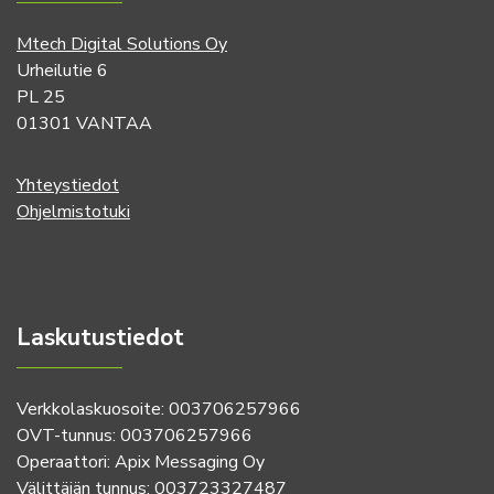
Mtech Digital Solutions Oy
Urheilutie 6
PL 25
01301 VANTAA
Yhteystiedot
Ohjelmistotuki
Laskutustiedot
Verkkolaskuosoite: 003706257966
OVT-tunnus: 003706257966
Operaattori: Apix Messaging Oy
Välittäjän tunnus: 003723327487