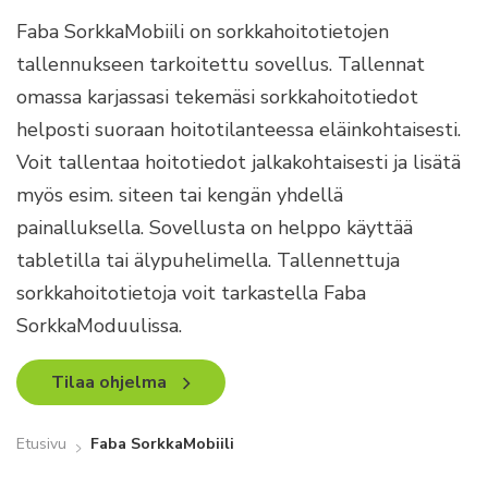
Faba SorkkaMobiili on sorkkahoitotietojen
tallennukseen tarkoitettu sovellus. Tallennat
omassa karjassasi tekemäsi sorkkahoitotiedot
helposti suoraan hoitotilanteessa eläinkohtaisesti.
Voit tallentaa hoitotiedot jalkakohtaisesti ja lisätä
myös esim. siteen tai kengän yhdellä
painalluksella. Sovellusta on helppo käyttää
tabletilla tai älypuhelimella. Tallennettuja
sorkkahoitotietoja voit tarkastella Faba
SorkkaModuulissa.
Tilaa ohjelma
Etusivu
Faba SorkkaMobiili