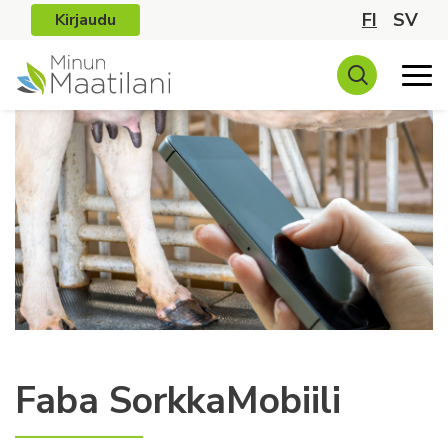
FI
SV
Kirjaudu
Faba SorkkaMobiili