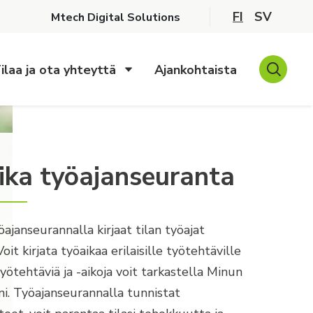
FI
SV
Mtech Digital Solutions
ilaa ja ota yhteyttä
Ajankohtaista
ika työajanseuranta
ajanseurannalla kirjaat tilan työajat
Voit kirjata työaikaa erilaisille työtehtäville
työ­tehtäviä ja -aikoja voit tarkastella Minun
i. Työajanseurannalla tun­nistat