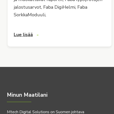
jalostusarvot, Faba DigiHelmi, Faba
SorkkaModuuli,
Lue lisää
Minun Maatilani
Mtech Digital Solutions on Suomen johtava