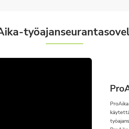
Aika-työajanseurantasovel
ProA
ProAika
käytettä
työajan