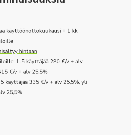
aa käyttöönottokuukausi + 1 kk
loille
isältyy hintaan
oille: 1-5 käyttäjää 280 €/v + alv
 415 €/v + alv 25,5%
-5 käyttäjää 335 €/v + alv 25,5%, yli
alv 25,5%