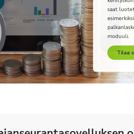
kehityskoht
saat luote
esimer­kik
palkanlask
moduuli.
Tilaa 
ajanseurantasovelluksen o