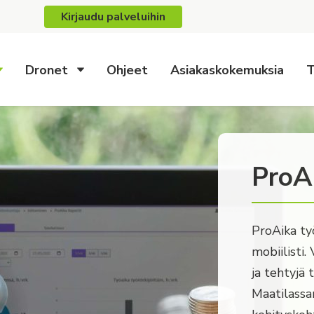
Kirjaudu palveluihin
Dronet
Ohjeet
Asiakaskokemuksia
T
ProA
ProAika työ
mobiilisti. 
ja tehtyjä 
Maatilassan