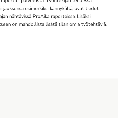
 raportit -palvelusta. Työntekijän tehdessä
irjauksensa esimerkiksi kännykällä, ovat tiedot
jan nähtävissä ProAika raporteissa. Lisäksi
seen on mahdollista lisätä tilan omia työtehtäviä.