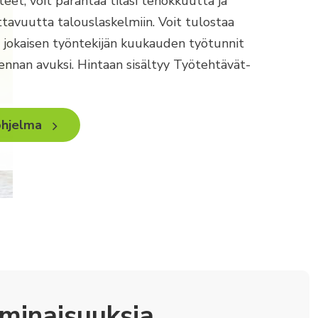
eet, voit parantaa tilasi tehokkuutta ja
ttavuutta talouslaskelmiin. Voit tulostaa
si jokaisen työntekijän kuukauden työtunnit
ennan avuksi. Hintaan sisältyy Työtehtävät-
ohjelma
minaisuuksia