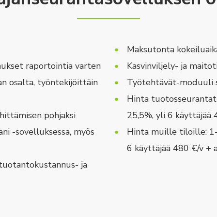
Maksutonta kokeiluaik
nukset raportointia varten
Kasvinviljely- ja maitoti
 osalta, työntekijöittäin
Työtehtävät-moduuli s
Hinta tuotosseurantatil
hittämisen pohjaksi
25,5%, yli 6 käyttäjää
ani -sovelluksessa, myös
Hinta muille tiloille: 1
6 käyttäjää 480 €/v + 
 tuotantokustannus- ja