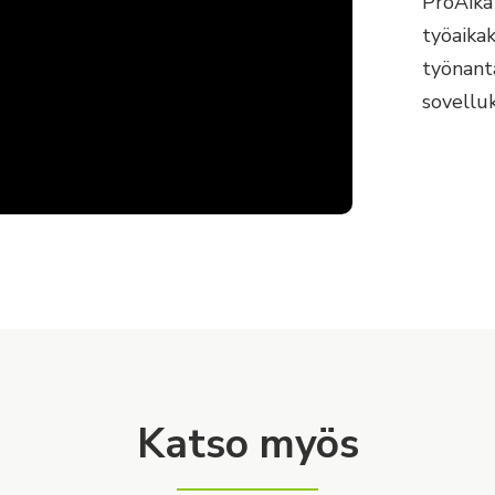
ProAika
työaikak
työnanta
sovelluk
Katso myös