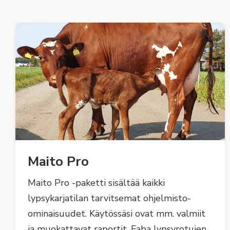
Maito Pro
Maito Pro -paketti sisältää kaikki
lypsykarjatilan tarvitsemat ohjelmisto-
ominaisuudet. Käytössäsi ovat mm. valmiit
ja muokattavat raportit, Faba lypsyrotujen