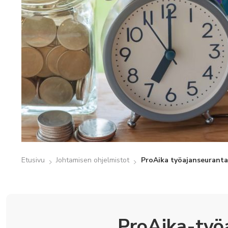
Etusivu
Johtamisen ohjelmistot
ProAika työajanseuranta
ProAika-työ