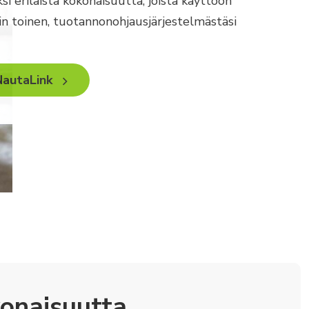
ksi erilaista kokonaisuutta, joista käyttöön
in toinen, tuotannonohjausjärjestelmästäsi
NautaLink
konaisuutta