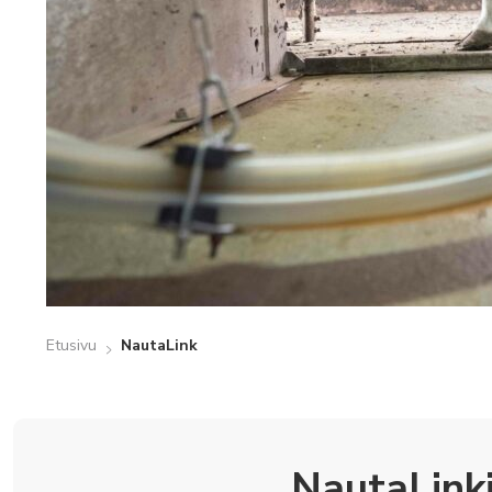
Etusivu
NautaLink
NautaLinki