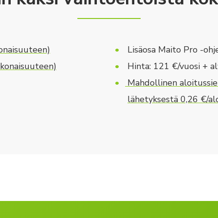
onaisuuteen)
Lisäosa Maito Pro -ohj
konaisuuteen)
Hinta: 121 €/vuosi + a
Mahdollinen aloitussi
lähetyksestä 0,26 €/a