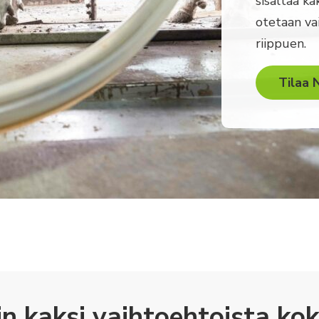
sisältää ka
otetaan va
riippuen.
Tilaa 
n kaksi vaihtoehtoista ko