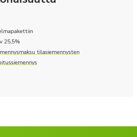
elmapakettiin
lv 25,5%
emennysmaksu tilasiemennysten
loitussiemennys