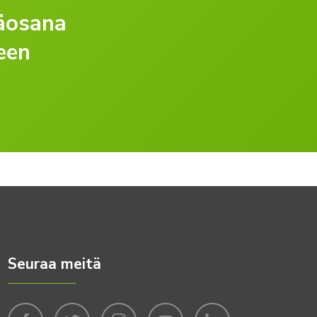
säosana
een
Seuraa meitä