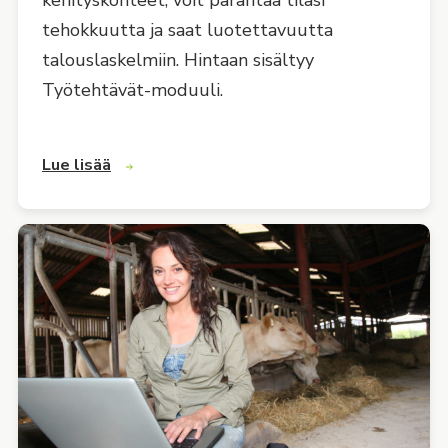
kehityskohteet, voit parantaa tilasi
tehokkuutta ja saat luotettavuutta
talouslaskelmiin. Hintaan sisältyy
Työtehtävät-moduuli.
Lue lisää