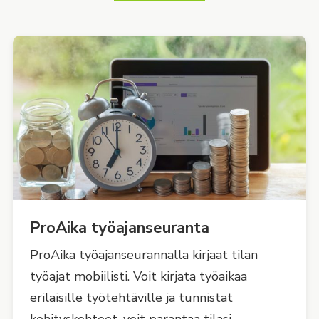
ProAika työajanseuranta
ProAika työajanseurannalla kirjaat tilan
työajat mobiilisti. Voit kirjata työaikaa
erilaisille työtehtäville ja tun­nistat