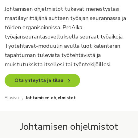
Johtamisen ohjelmistot tukevat menes­tystäsi
maatilayrittäjänä auttaen työajan seurannassa ja
töiden organisoinnissa. ProAika-
työajanseurantasovelluksella seuraat työaikoja.
Työtehtävät-moduulin avulla luot kalenteriin
tapahtuman tule­vista työtehtävistä ja
muistutuksista itsel­lesi tai työntekijöillesi.
Ota yhteyttä ja tilaa
Etusivu
Johtamisen ohjelmistot
Johtamisen ohjelmistot