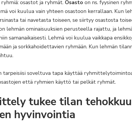
 ryhmiä: osastot ja ryhmät.
Osasto
on ns. fyysinen ryh
ehmä voi kuulua vain yhteen osastoon kerrallaan. Kun l
arsinasta tai navetasta toiseen, se siirtyy osastosta tois
on lehmän ominaisuuksien perusteella rajattu, ja lehm
miin samanaikaisesti. Lehmä voi kuulua vaikkapa ensikko
mään ja sorkkahoidettavien ryhmään. Kun lehmän tila
ihtuu.
n tarpeisiisi soveltuva tapa käyttää ryhmittelytoiminto
osastojen että ryhmien käyttö tai pelkät ryhmät.
ttely tukee tilan tehokkuu
ten hyvinvointia