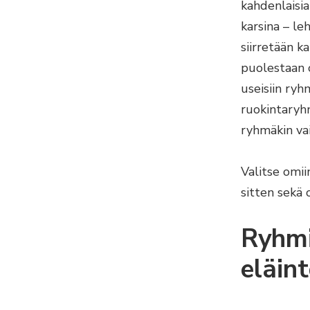
kahdenlaisia
karsina – l
siirretään k
puolestaan 
useisiin ryh
ruokintaryh
ryhmäkin va
Valitse omii
sitten sekä 
Ryhmi
eläin