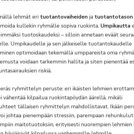
ällä lehmät eri
tuotantovaiheiden
ja
tuotantotason
imoida kullekin ryhmälle sopiva ruokinta.
Umpikautta
eimmäksi tuotoskaudeksi – silloin annetaan eväät seura
lle. Umpikaudelle ja sen jälkeiselle tuotantokaudelle
minen optimoidaan tekemällä umppareista oma ryhmäns
semusta voidaan tarkemmin hallita ja siten pienentää e
ntasairauksien riskiä.
eräs ryhmittelyn peruste: eri ikäisten lehmien erottam
i vähentää kilpailua ruokintapöydän äärellä, mikäli
uhteet tällaisen ryhmittelyn mahdollistavat. Ikään pe
voi johtaa pienempään stressiin, parempaan rehunkulut
mpiin maitotuotoksiin, erityisesti nuorempien lehmien 
 häviäisivät kilpailussa vanhemmille lehmille.