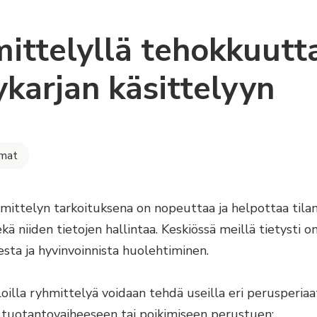
ittelyllä tehokkuutt
ykarjan käsittelyyn
lmat
mittelyn tarkoituksena on nopeuttaa ja helpottaa tilan
ekä niiden tietojen hallintaa. Keskiössä meillä tietysti o
sta ja hyvinvoinnista huolehtiminen.
loilla ryhmittelyä voidaan tehdä useilla eri perusperiaat
, tuotantovaiheeseen tai poikimiseen perustuen: