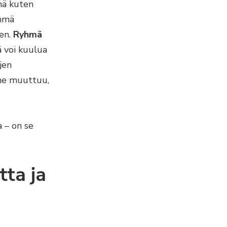
mä kuten
ehmä
een.
Ryhmä
ä voi kuulua
jen
nne muuttuu,
a – on se
tta ja