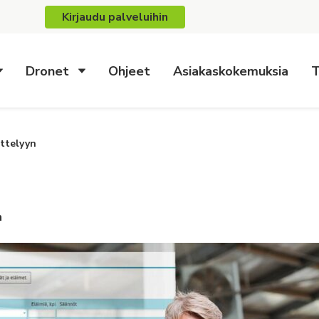
Kirjaudu palveluihin
Dronet
Ohjeet
Asiakaskokemuksia
T
ittelyyn
n