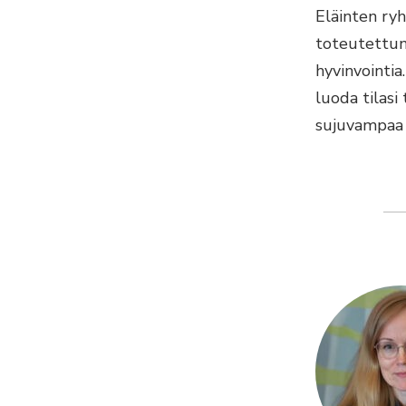
Eläinten ryh
toteutettuna
hyvinvointia
luoda tilasi
sujuvampaa 