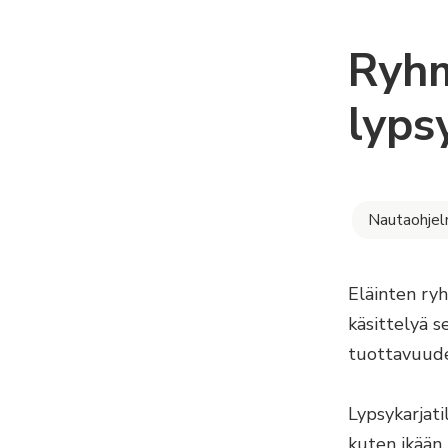
Ryhm
lyps
Nautaohje
Eläinten ryh
käsittelyä s
tuottavuude
Lypsykarjati
kuten ikään