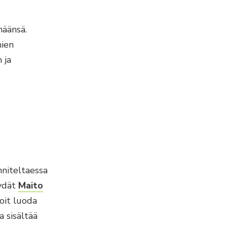
äänsä.
mien
 ja
niteltaessa
öydät
Maito
voit luoda
 sisältää