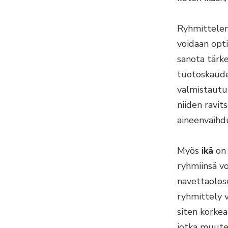
Ryhmittelem
voidaan opt
sanota tärk
tuotoskaude
valmistautu
niiden ravit
aineenvaihdu
Myös
ikä
on 
ryhmiinsä vo
navettaolos
ryhmittely 
siten korkea
jotka muuten