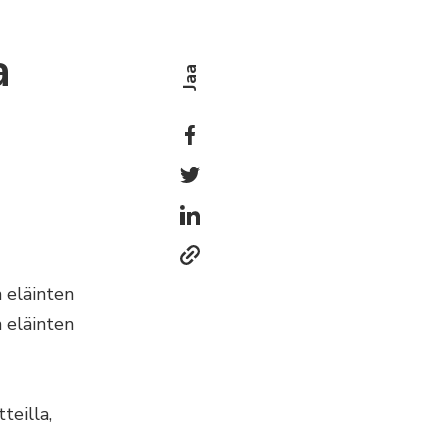
a
Jaa
 eläinten
n eläinten
teilla,