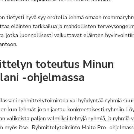
n tietysti hyvä syy erotella lehmä omaan mammaryhm
taa eläinten tarkkailua ja mahdollisten terveysongel
a, jotka luonnollisesti vaikuttavat eläinten hyvinvointiin
antoon.
ttelyn toteutus Minun
lani -ohjelmassa
lassani ryhmittelytoimintoa voi hyödyntää ryhmiä suun
tten kun lehmät jo on jaettu konkreettisesti ryhmiin. L
n valikoista paljon valmiiksi tehtyjä ryhmiä, ja ryhmiä 
in myös itse. Ryhmittelytoiminto Maito Pro -ohjelmassa