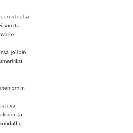
perusteella
ei suotta
avalle
ä, jolloin
simerkiksi
inen omiin
rustuva
ukseen ja
kohdalla,