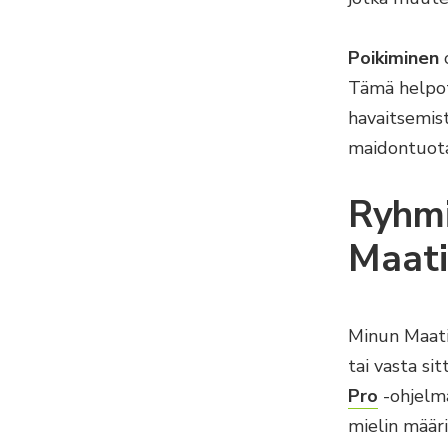
Poikiminen
o
Tämä helpot
havaitsemist
maidontuot
Ryhmi
Maati
Minun Maati
tai vasta si
Pro
-ohjelma
mielin määr