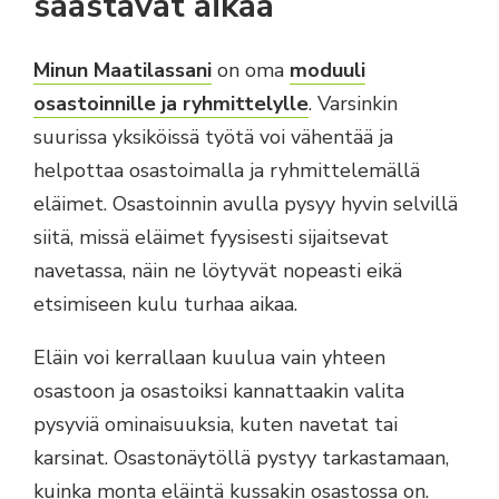
säästävät aikaa
Minun Maatilassani
on oma
moduuli
osastoinnille ja ryhmittelylle
. Varsinkin
suurissa yksiköissä työtä voi vähentää ja
helpottaa osastoimalla ja ryhmittelemällä
eläimet. Osastoinnin avulla pysyy hyvin selvillä
siitä, missä eläimet fyysisesti sijaitsevat
navetassa, näin ne löytyvät nopeasti eikä
etsimiseen kulu turhaa aikaa.
Eläin voi kerrallaan kuulua vain yhteen
osastoon ja osastoiksi kannattaakin valita
pysyviä ominaisuuksia, kuten navetat tai
karsinat. Osastonäytöllä pystyy tarkastamaan,
kuinka monta eläintä kussakin osastossa on.