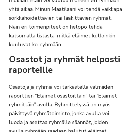
mukaan. Eläin voi kuulua moneen eri ryhmään
yhtä aikaa. Minun Maatilaani voi tehdä vaikkapa
sorkkahoidettavien tai lääkittävien ryhmät.
Näin eri toimenpiteet on helppo tehdä
katsomalla listasta, mitkä eläimet kulloinkin
kuuluvat ko. ryhmään.
Osastot ja ryhmät helposti
raporteille
Osastoja ja ryhmiä voi tarkastella valmiiden
raporttien ”Eläimet osastoittain” tai ”Eläimet
ryhmittäin” avulla. Ryhmittelyssä on myös
päivittyvä ryhmätoiminto, jonka avulla voi
luoda ja asettaa ryhmälle säännöt, joiden
avulla ryhmään saadaan halutut eläimet.