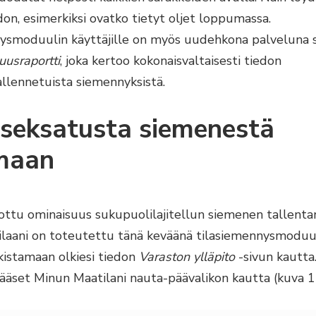
don, esimerkiksi ovatko tietyt oljet loppumassa.
ysmoduulin käyttäjille on myös uudehkona palveluna 
usraportti
, joka kertoo kokonaisvaltaisesti tiedon
tallennetuista siemennyksistä.
 seksatusta siemenestä
maan
vottu ominaisuus sukupuolilajitellun siemenen tallenta
laani on toteutettu tänä keväänä tilasiemennysmoduul
kistamaan olkiesi tiedon
Varaston ylläpito
-sivun kautta
ääset Minun Maatilani nauta-päävalikon kautta (kuva 1)