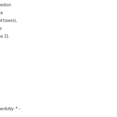
tiedon
ta
tisesti,
e
a 2).
rkitty * -