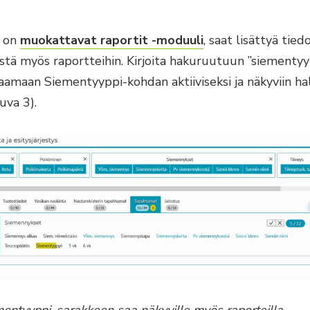
ä on
muokattavat raportit -moduuli
, saat lisättyä tied
tä myös raportteihin. Kirjoita hakuruutuun ”siementyyp
aamaan Siementyyppi-kohdan aktiiviseksi ja näkyviin ha
uva 3).
entyyppi-sarakkeen saa näkyville myös raporteilla.