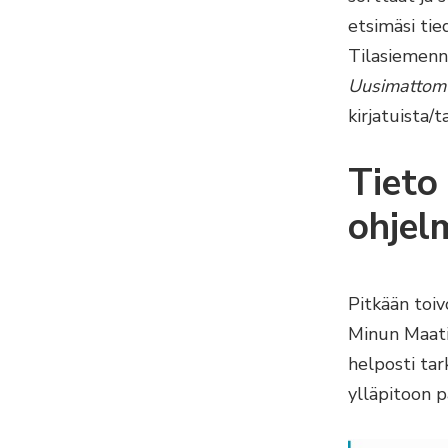
etsimäsi tie
Tilasiemenn
Uusimattomu
kirjatuista/
Tieto
ohjel
Pitkään toi
Minun Maati
helposti tar
ylläpitoon p