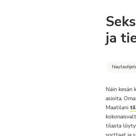
Seks
ja t
Nautaohje
Näin kesän k
asioita. Oma
Maatilani
ti
kokonaisvalt
tilasta löyt
sorttaat ja 