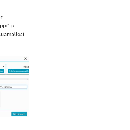
on
pi” ja
luamallesi