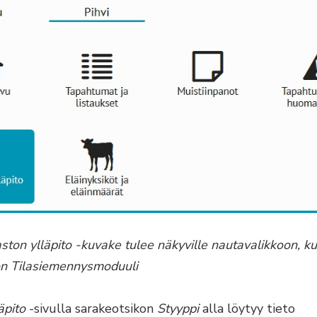
ston ylläpito -kuvake tulee näkyville nautavalikkoon, k
on Tilasiemennysmoduuli
äpito
-sivulla sarakeotsikon
Styyppi
alla löytyy tieto