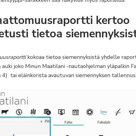
attomuusraportti kertoo
etusti tietoa siemennyksis
usraportti
kokoaa tietoa siemennyksistä yhdelle raporti
a auki joko Minun Maatilani -nautaohjelman yläpalkin F
a 4) tai eläinkorista avautuvan siemennyksen tallennus