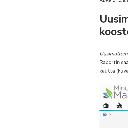
Uusim
koost
Uusimattomu
Raportin sa
kautta (kuv