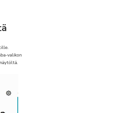
tä
lle.
aba-valikon
näytöltä.