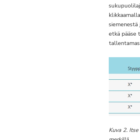
sukupuolilaj
klikkaamalla
siemenestä j
etkä pääse 
tallentamasi
Kuva 2. Itse
merkillä.