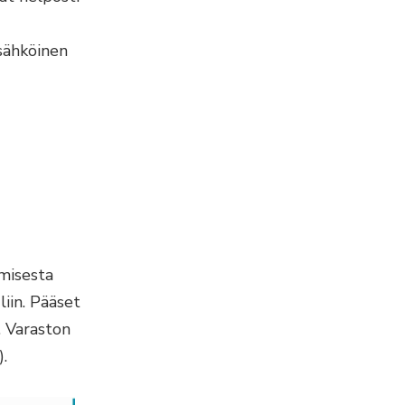
sähköinen
misesta
iin. Pääset
. Varaston
.