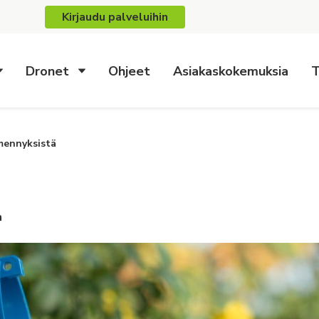
Kirjaudu palveluihin
Dronet
Ohjeet
Asiakaskokemuksia
T
emennyksistä
n