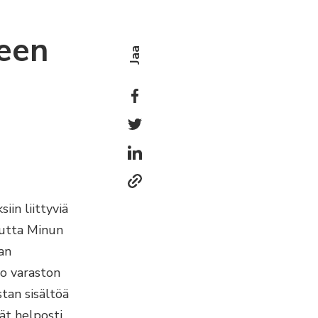
teen
Jaa
iin liittyviä
 mutta Minun
aan
to varaston
stan sisältöä
ät helposti