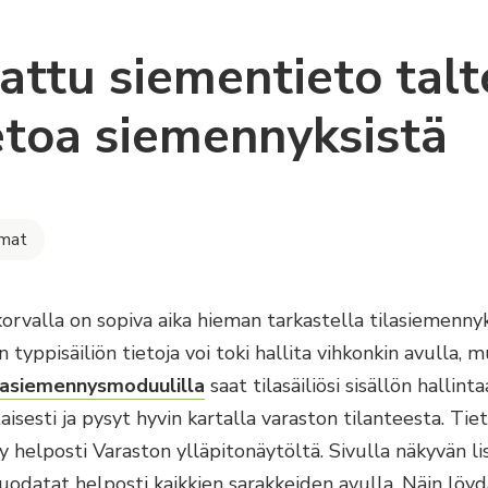
attu siementieto tal
ietoa siemennyksistä
lmat
orvalla on sopiva aika hieman tarkastella tilasiemennyks
n typpisäiliön tietoja voi toki hallita vihkonkin avulla,
lasiemennysmoduulilla
saat tilasäiliösi sisällön hallint
aisesti ja pysyt hyvin kartalla varaston tilanteesta. Tie
yy helposti Varaston ylläpitonäytöltä. Sivulla näkyvän li
suodatat helposti kaikkien sarakkeiden avulla. Näin löyd