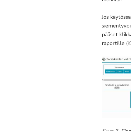
Jos käytöss
siementyypis
pääset klikk
raportille (K
Kuva 3. Siem