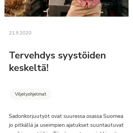
21.9.2020
Tervehdys syystöiden
keskeltä!
Viljelyohjelmat
Sadonkorjuutyöt ovat suuressa osassa Suomea
jo pitkällä ja useimpien ajatukset suuntautuvat