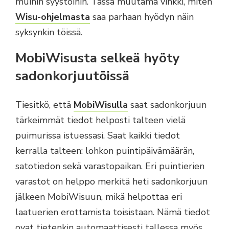
muihin syystöihin. Tässä muutama vinkki, miten
Wisu-ohjelmasta
saa parhaan hyödyn näin
syksynkin töissä.
MobiWisusta selkeä hyöty
sadonkorjuutöissä
Tiesitkö, että
MobiWisulla
saat sadonkorjuun
tärkeimmät tiedot helposti talteen vielä
puimurissa istuessasi. Saat kaikki tiedot
kerralla talteen: lohkon puintipäivämäärän,
satotiedon sekä varastopaikan. Eri puintierien
varastot on helppo merkitä heti sadonkorjuun
jälkeen MobiWisuun, mikä helpottaa eri
laatuerien erottamista toisistaan. Nämä tiedot
ovat tietenkin automaattisesti tallessa myös