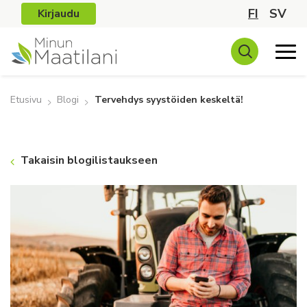
FI
SV
Kirjaudu
Etusivu
Blogi
Tervehdys syystöiden keskeltä!
Takaisin blogilistaukseen