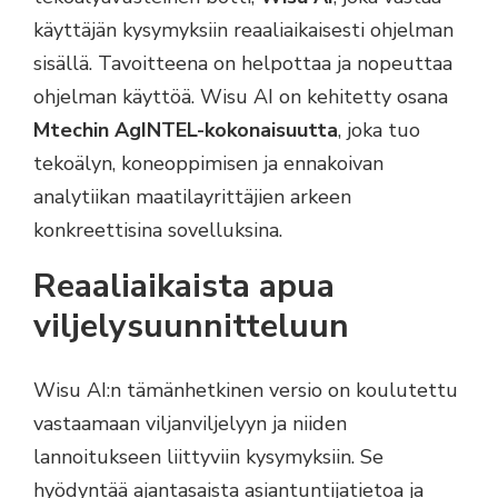
käyttäjän kysymyksiin reaaliaikaisesti ohjelman
sisällä. Tavoitteena on helpottaa ja nopeuttaa
ohjelman käyttöä. Wisu AI on kehitetty osana
Mtechin AgINTEL-kokonaisuutta
, joka tuo
tekoälyn, koneoppimisen ja ennakoivan
analytiikan maatilayrittäjien arkeen
konkreettisina sovelluksina.
Reaaliaikaista apua
viljelysuunnitteluun
Wisu AI:n tämänhetkinen versio on koulutettu
vastaamaan viljanviljelyyn ja niiden
lannoitukseen liittyviin kysymyksiin. Se
hyödyntää ajantasaista asiantuntijatietoa ja