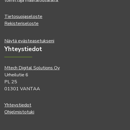
toimittaja maatalousalalla.
Tietosuojaseloste
Rekisteriseloste
Näytä evästeasetukseni
Yhteystiedot
Mtech Digital Solutions Oy
Urheilutie 6
PL 25
01301 VANTAA
Yhteystiedot
Ohjelmistotuki