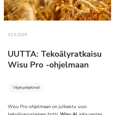
12.5.2025
UUTTA: Tekoälyratkaisu
Wisu Pro -ohjelmaan
Viljelyohjelmat
Wisu Pro-ohjelmaan on julkaistu uusi
tekoälyavusteinen botti,
Wisu AI
, joka vastaa