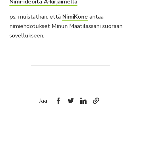
Nimi-ideoita A-kirjaimella
ps. muistathan, että
NimiKone
antaa
nimiehdotukset Minun Maatilassani suoraan
sovellukseen.
Jaa