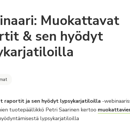
naari: Muokattavat
rtit & sen hyödyt
karjatiloilla
lmat
 raportit ja sen hyödyt lypsykarjatiloilla
-webinaari
ien tuotepäällikkö Petri Saarinen kertoo
muokattavie
yödyntämisestä lypsykarjatiloilla