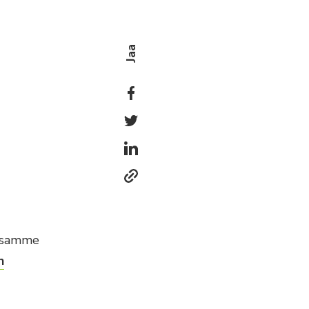
Jaa
ssamme
n