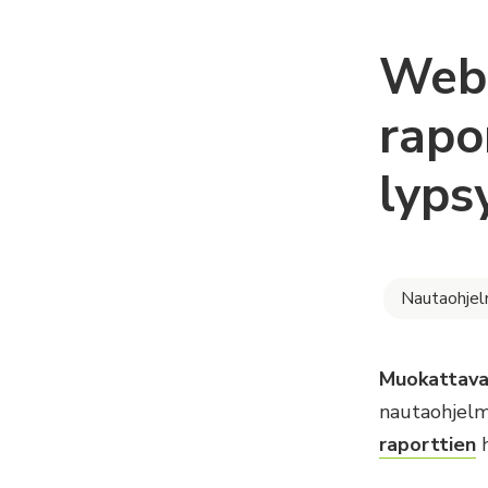
Webi
rapo
lypsy
Nautaohje
Muokattavat
nautaohjelm
raporttien
h