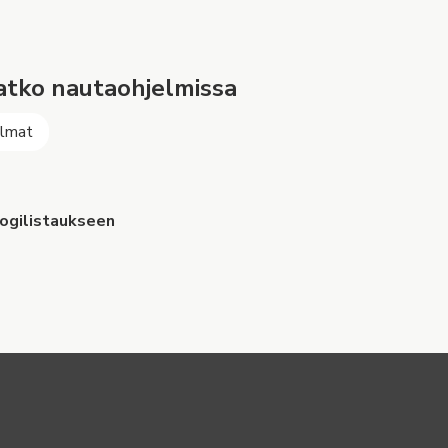
tko nautaohjelmissa
elmat
logilistaukseen