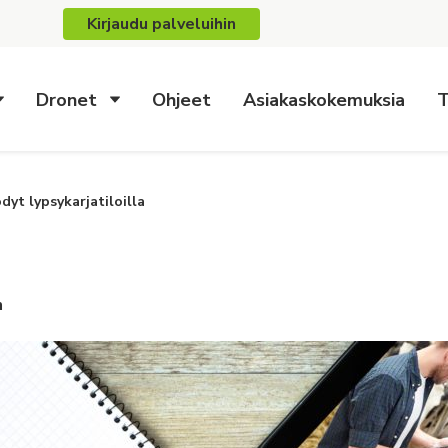
Kirjaudu palveluihin
Dronet
Ohjeet
Asiakaskokemuksia
T
yt lypsykarjatiloilla
n