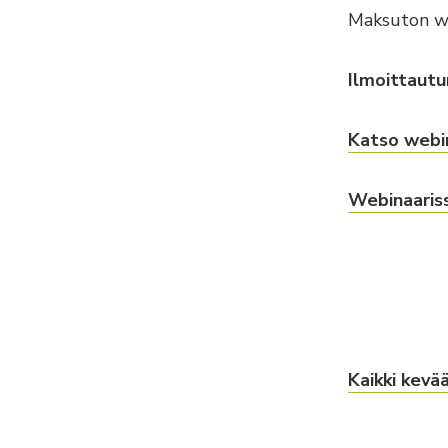
Maksuton web
Ilmoittautu
Katso webin
Webinaariss
Kaikki kevä