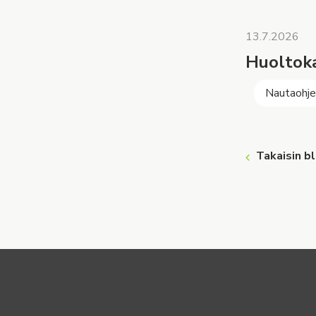
13.7.2026
Huoltoka
Nautaohj
Takaisin b