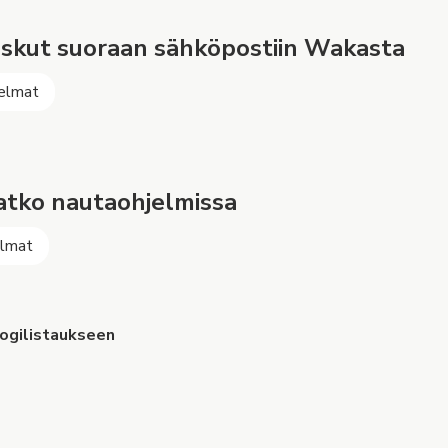
skut suoraan sähköpostiin Wakasta
elmat
tko nautaohjelmissa
elmat
logilistaukseen