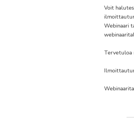
Voit halutes
ilmoittautu
Webinaari t
webinaarital
Tervetuloa
Ilmoittautu
Webinaarita