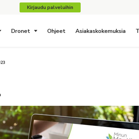
Kirjaudu palveluihin
Dronet
Ohjeet
Asiakaskokemuksia
T
023
n