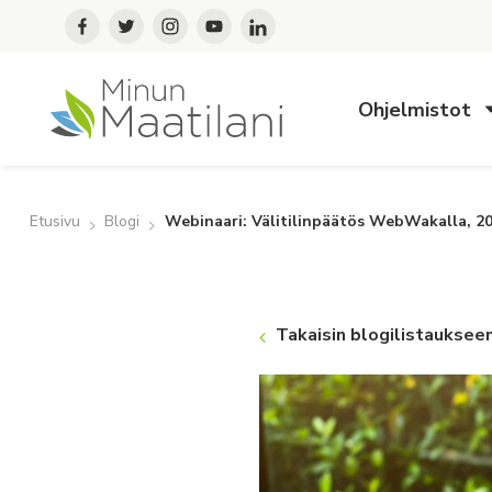
Ohjelmistot
Etusivu
Blogi
Webinaari: Välitilinpäätös WebWakalla, 2
Takaisin blogilistauksee