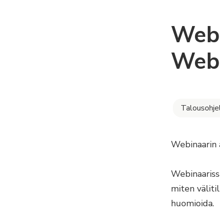
Webi
Web
Talousohje
Webinaarin 
Webinaariss
miten väliti
huomioida.