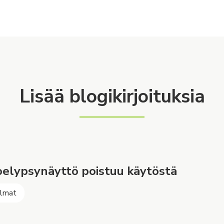
Lisää blogikirjoituksia
elypsynäyttö poistuu käytöstä
elmat