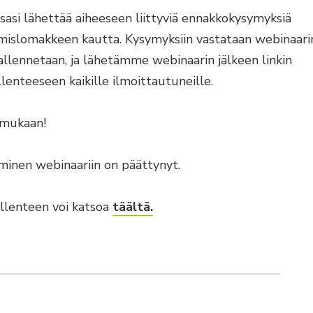
sasi lähettää aiheeseen liittyviä ennakkokysymyksiä
mislomakkeen kautta. Kysymyksiin vastataan webinaarin
allennetaan, ja lähetämme webinaarin jälkeen linkin
lenteeseen kaikille ilmoittautuneille.
 mukaan!
minen webinaariin on päättynyt.
llenteen voi katsoa
täältä.