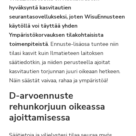
hyväksyntä kasvitautien
seurantasovellukseksi, joten WisuEnnusteen
käytöllä voi täyttää yhden
Ympäristökorvauksen tilakohtaisista
toimenpiteistä
. Ennuste-lisäosa tuntee niin
tilasi kasvit kuin Ilmatieteen laitoksen
säätiedotkin, ja niiden perusteella ajoitat
kasvitautien torjunnan juuri oikeaan hetkeen.
Näin säästät vaivaa, rahaa ja ympäristöä!
D-arvoennuste
rehunkorjuun oikeassa
ajoittamisessa
Säätietoja ja viljelystesi tilaa seuraa myös