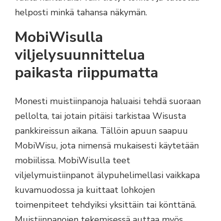
helposti minkä tahansa näkymän.
MobiWisulla
viljelysuunnittelua
paikasta riippumatta
Monesti muistiinpanoja haluaisi tehdä suoraan
pellolta, tai jotain pitäisi tarkistaa Wisusta
pankkireissun aikana. Tällöin apuun saapuu
MobiWisu, jota nimensä mukaisesti käytetään
mobiilissa. MobiWisulla teet
viljelymuistiinpanot älypuhelimellasi vaikkapa
kuvamuodossa ja kuittaat lohkojen
toimenpiteet tehdyiksi yksittäin tai könttänä.
Muistiinpanojen tekemisessä auttaa myös