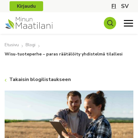
FI
SV
Kirjaudu
Etusivu
Blogi
Wisu-tuoteperhe – paras räätälöity yhdistelmä tilallesi
Takaisin blogilistaukseen