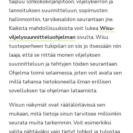
taipuu lohkokokirjanpitoon, viljelykierron ja
lannoituksen suunnitteluun, sopimusten
hallinnointiin, tarvikesaldon seurantaan jne.
Kaikista mahdollisuuksista voit lukea
Wisu-
viljelysuunnitteluohjelman
sivulta. Wisu
tuoteperheen tukipilari on siis jo itsessään niin
laaja, että se riittää monen viljelyksen
suunnitteluun ja tehtyjen töiden seurantaan.
Ohjelma toimii selaimessa, joten voit avata sen
millä tahansa tietokoneella ilman erillisen
sovelluksen tai ohjelman lataamista.
Wisun näkymät ovat räätälöitävissä sen
mukaan, mitä tietoja sinun tarvitsee milloinkin
seurata muita tarkemmin. Voit esimerkiksi
valita nähtäväksi vain tietyt lohkot ja tulostaa