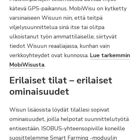
kätevä GPS-paikannus. MobiWisu on kytketty
varsinaiseen Wisuun niin, että teitpä
viljelysuunnittelua sinä itse tai olitpa
ulkoistanut työn ammattilaiselle, siirtyvät
tiedot Wisuun reaaliajassa, kunhan vain
verkkoyhteydet ovat kunnossa.
Lue tarkemmin
MobiWisusta
.
Erilaiset tilat – erilaiset
ominaisuudet
Wisun lisäosista löydät tilallesi sopivat
ominaisuudet, joilla helpotat suunnittelutyötä
entisestään. ISOBUS-yhteensopiville koneille
suosittelemme Smart Farming -moduulin