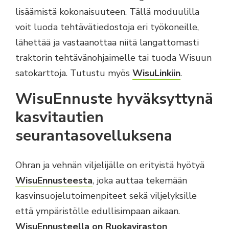
lisäämistä kokonaisuuteen. Tällä moduulilla
voit luoda tehtävätiedostoja eri työkoneille,
lähettää ja vastaanottaa niitä langattomasti
traktorin tehtävänohjaimelle tai tuoda Wisuun
satokarttoja. Tutustu myös
WisuLinkiin
.
WisuEnnuste hyväksyttynä
kasvitautien
seurantasovelluksena
Ohran ja vehnän viljelijälle on erityistä hyötyä
WisuEnnuste
esta
, joka auttaa tekemään
kasvinsuojelutoimenpiteet sekä viljelyksille
että ympäristölle edullisimpaan aikaan.
WisuEnnusteella on Ruokaviraston