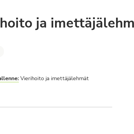
ihoito ja imettäjäleh
llenne:
Vierihoito ja imettäjälehmät