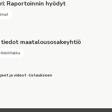
i: Raportoinnin hyödyt
elmat
t tiedot maatalousosakeyhtiö
 MobiWakka
jeet ja videot -listaukseen