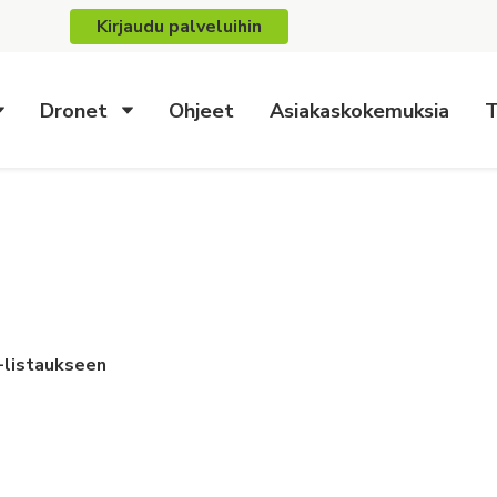
Kirjaudu palveluihin
Dronet
Ohjeet
Asiakaskokemuksia
T
 -listaukseen