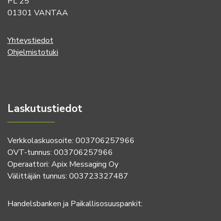
PL 25
01301 VANTAA
Yhteystiedot
Ohjelmistotuki
Laskutustiedot
Verkkolaskuosoite: 003706257966
OVT-tunnus: 003706257966
Operaattori: Apix Messaging Oy
Välittäjän tunnus: 003723327487
Handelsbanken ja Paikallisosuuspankit: