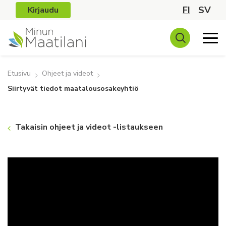
FI
SV
Kirjaudu
Etusivu
Ohjeet ja videot
Siirtyvät tiedot maatalousosakeyhtiö
Takaisin ohjeet ja videot -listaukseen