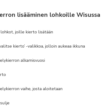
ierron lisääminen lohkoille Wisussa
lohkot, joille kierto lisätään
alitse kierto’ -valikkoa, jolloin aukeaa ikkuna
ljelykierron alkamisvuosi
erto
jelykierron vaihe, josta aloitetaan
 sulje