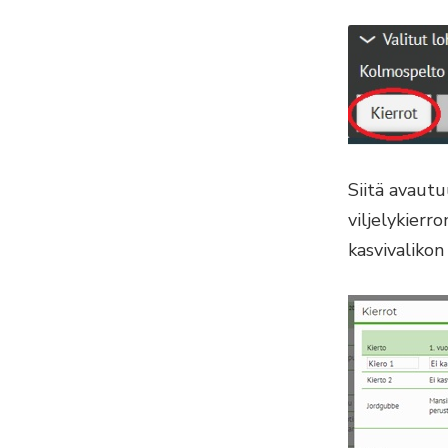
Siitä avautu
viljelykierr
kasvivalikon 