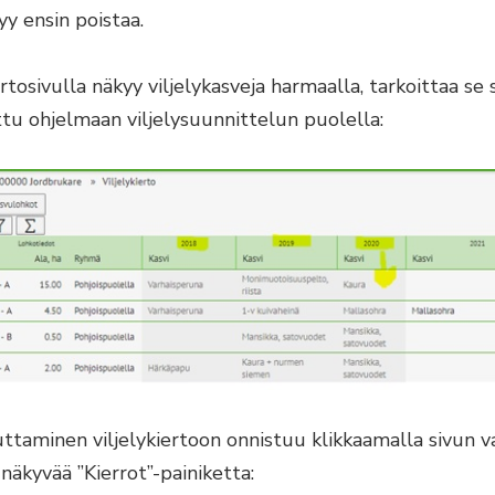
y ensin poistaa.
ertosivulla näkyy viljelykasveja harmaalla, tarkoittaa se 
tu ohjelmaan viljelysuunnittelun puolella:
ttaminen viljelykiertoon onnistuu klikkaamalla sivun
näkyvää ”Kierrot”-painiketta: