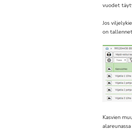
vuodet täyty
Jos viljelyki
on tallennet
Kasvien muu
alareunassa 