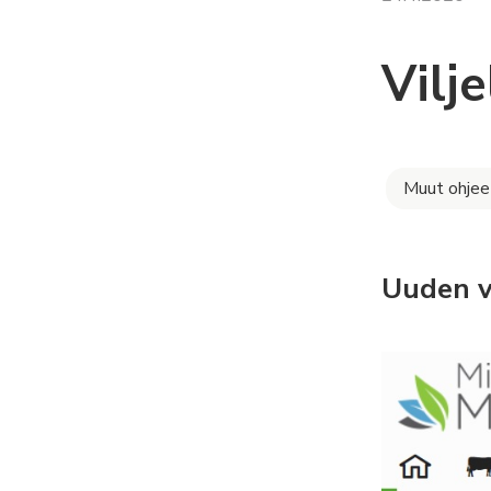
Vilje
Muut ohjee
Uuden vi