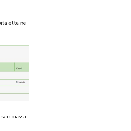
sitä että ne
 vasemmassa