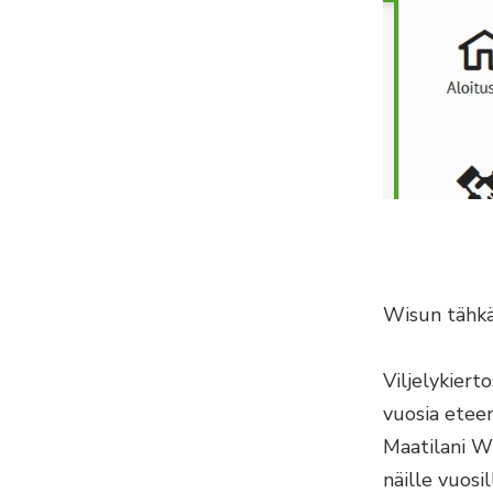
Wisun tähkä-
Viljelykier
vuosia eteen
Maatilani Wi
näille vuosi