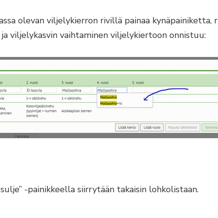
ssa olevan viljelykierron rivillä painaa kynäpainiketta,
 ja viljelykasvin vaihtaminen viljelykiertoon onnistuu:
sulje” -painikkeella siirrytään takaisin lohkolistaan.