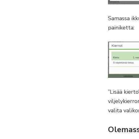
Samassa ikku
painiketta:
”Lisää kiert
viljelykierr
valita valik
Olemass