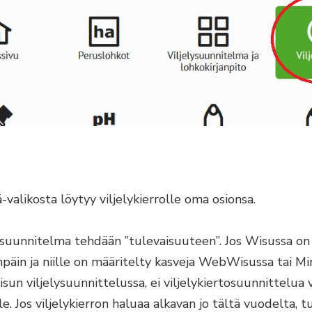
valikosta löytyy viljelykierrolle oma osionsa.
tosuunnitelma tehdään ”tulevaisuuteen”. Jos Wisussa o
päin ja niille on määritelty kasveja WebWisussa tai M
sun viljelysuunnittelussa, ei viljelykiertosuunnittelua 
lle. Jos viljelykierron haluaa alkavan jo tältä vuodelta, t