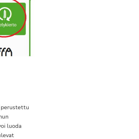
n perustettu
inun
voi luoda
ulevat