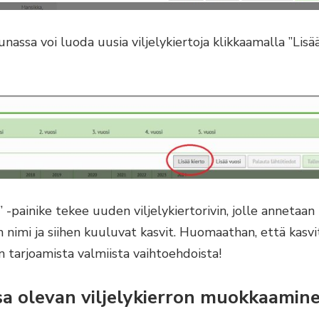
nassa voi luoda uusia viljelykiertoja klikkaamalla ”Lisää
o” -painike tekee uuden viljelykiertorivin, jolle annetaan
on nimi ja siihen kuuluvat kasvit. Huomaathan, että kasvi
on tarjoamista valmiista vaihtoehdoista!
a olevan viljelykierron muokkaamin