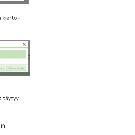
 kierto”-
t täytyy
en