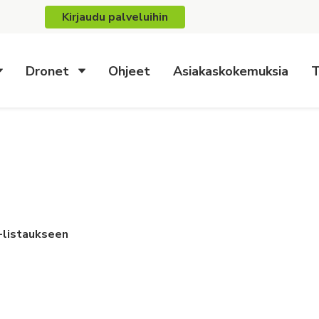
Kirjaudu palveluihin
Dronet
Ohjeet
Asiakaskokemuksia
T
 -listaukseen