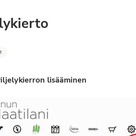
lykierto
t
ljelykierron lisääminen