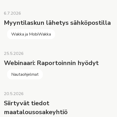
6.7.2026
Myyntilaskun lähetys sähköpostilla
Wakka ja MobiWakka
25.5.2026
Webinaari: Raportoinnin hyödyt
Nautaohjelmat
20.5.2026
Siirtyvät tiedot
maatalousosakeyhtiö