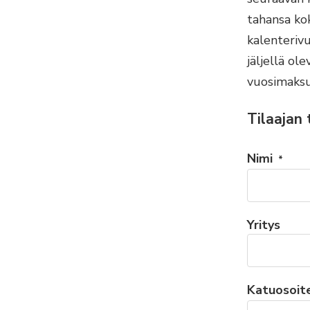
tahansa kok
kalenterivu
jäljellä o
vuosimaksu 
Tilaajan 
Nimi
*
Yritys
Katuosoit