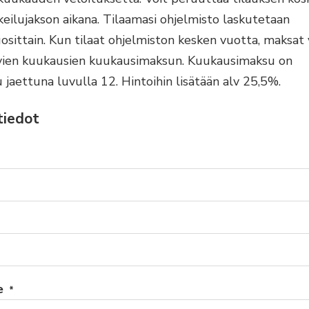
eilujakson aikana. Tilaamasi ohjelmisto laskutetaan
osittain. Kun tilaat ohjelmiston kesken vuotta, maksat 
levien kuukausien kuukausimaksun. Kuukausimaksu on
jaettuna luvulla 12. Hintoihin lisätään alv 25,5%.
tiedot
e
*