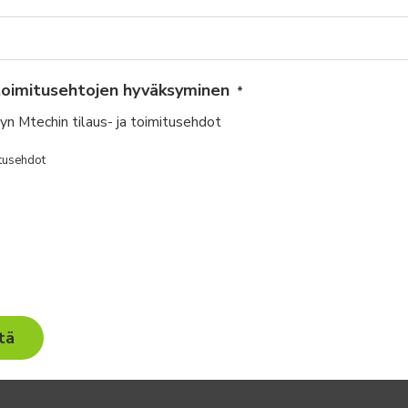
 toimitusehtojen hyväksyminen
*
n Mtechin tilaus- ja toimitusehdot
itusehdot