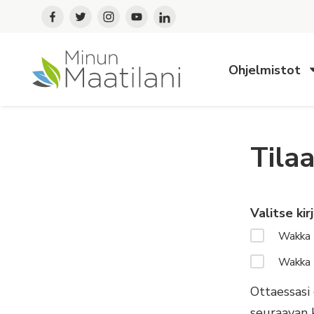
Ohjelmistot
Til
Valitse ki
Wakka 
Wakka 
Ottaessasi
seuraavan 