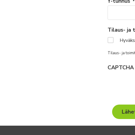
Y-tunnus
*
Tilaus- ja
Hyväksy
Tilaus- ja toim
CAPTCHA