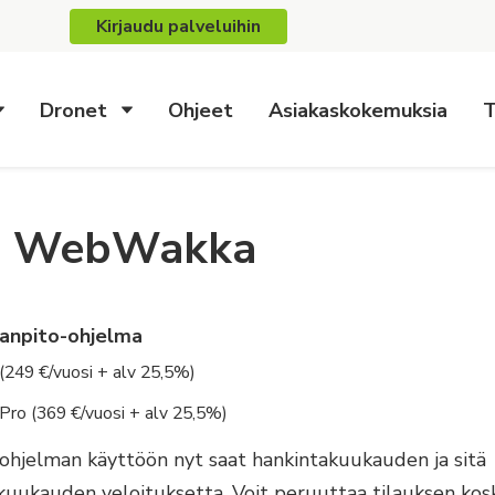
Kirjaudu palveluihin
Dronet
Ohjeet
Asiakaskokemuksia
T
aa WebWakka
rjanpito-ohjelma
(249 €/vuosi + alv 25,5%)
Pro (369 €/vuosi + alv 25,5%)
 ohjelman käyttöön nyt saat hankintakuukauden ja sitä
kuukauden veloituksetta. Voit peruuttaa tilauksen kos