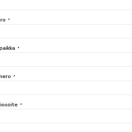
ro
*
paikka
*
mero
*
iosoite
*