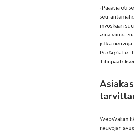
-Pääasia oli s
seurantamahdol
myöskään suun
Aina viime vuo
jotka neuvoja 
ProAgrialle. T
Tilinpäätökse
Asiakas
tarvitt
WebWakan käy
neuvojan avus