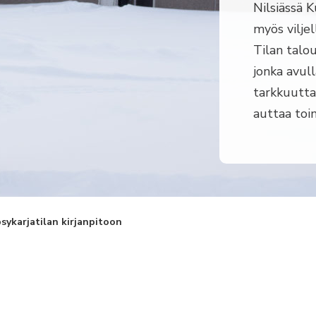
Nilsiässä K
myös vilje
Tilan talo
jonka avull
tarkkuutta.
auttaa toi
ykarja­tilan kirjanpitoon