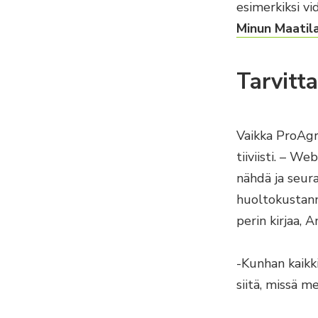
esimerkiksi v
Minun Maatil
Tarvitt
Vaikka ProAgri
tiiviisti. – W
nähdä ja seura
huoltokustannu
perin kirjaa, 
-Kunhan kaikk
siitä, missä m