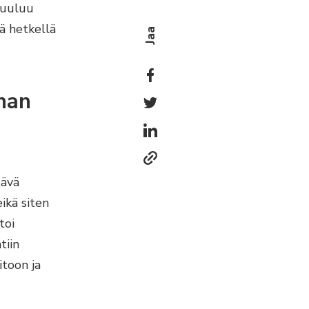
kuuluu
ä hetkellä
Jaa
nan
tävä
ikä siten
toi
tiin
itoon ja