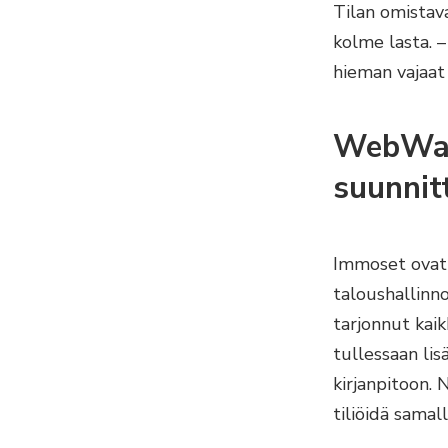
Tilan omista
kolme lasta. 
hieman vajaat
WebWakk
suunnit
Immoset ovat
taloushallinno
tarjonnut kaik
tullessaan lis
kirjanpitoon. 
tiliöidä samall