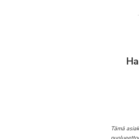
Ha
Tämä asia
puolueetto