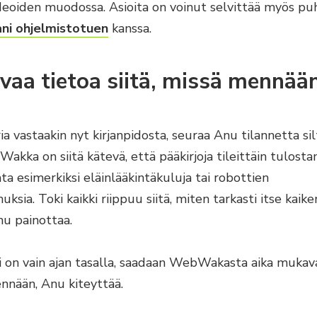
ideoiden muodossa. Asioita on voinut selvittää myös pu
ani ohjelmistotuen
kanssa.
avaa tietoa siitä, missä mennää
a vastaakin nyt kirjanpidosta, seuraa Anu tilannetta silt
ebWakka on siitä kätevä, että pääkirjoja tileittäin tulosta
ta esimerkiksi eläinlääkintäkuluja tai robottien
ksia. Toki kaikki riippuu siitä, miten tarkasti itse kaik
Anu painottaa.
i on vain ajan tasalla, saadaan WebWakasta aika mukava
ennään, Anu kiteyttää.