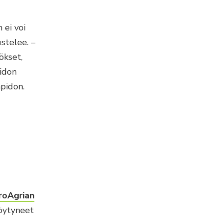
 ei voi
stelee. –
ökset,
pidon
npidon.
roAgrian
löytyneet