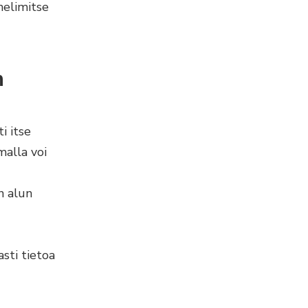
helimitse
n
i itse
malla voi
en alun
sti tietoa