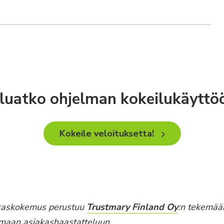
luatko ohjelman kokeilukäyttö
Kokeile veloituksetta!
kaskokemus perustuu
Trustmary Finland Oy
:n tekemää
maan asiakashaastatteluun.