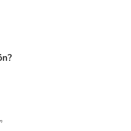
ön?
n