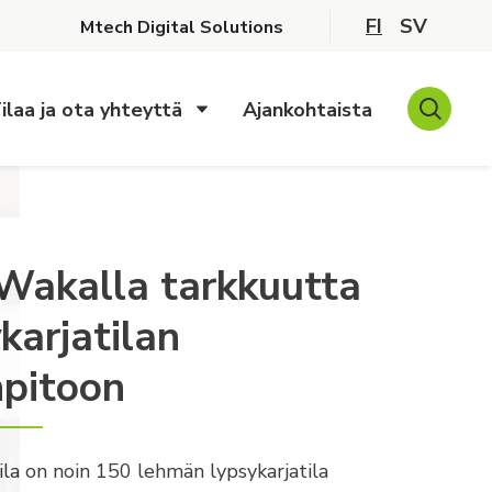
FI
SV
Mtech Digital Solutions
ilaa ja ota yhteyttä
Ajankohtaista
akalla tarkkuutta
karja­tilan
npitoon
la on noin 150 lehmän lypsykarjatila