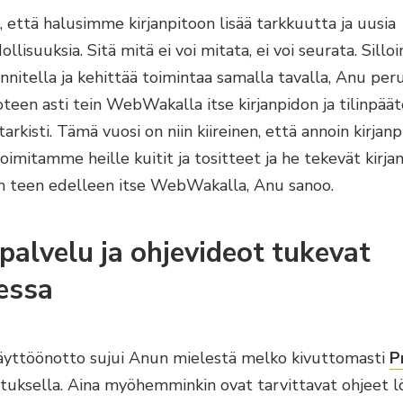
e, että halusimme kirjanpitoon lisää tarkkuutta ja uusia
lisuuksia. Sitä mitä ei voi mitata, ei voi seurata. Silloin
nitella ja kehittää toimintaa samalla tavalla, Anu peru
teen asti tein WebWakalla itse kirjanpidon ja tilinpäät
tarkisti. Tämä vuosi on niin kiireinen, että annoin kirjan
oimitamme heille kuitit ja tositteet ja he tekevät kirja
n teen edelleen itse WebWakalla, Anu sanoo.
palvelu ja ohjevideot tukevat
aessa
ttöönotto sujui Anun mielestä melko kivuttomasti
P
tuksella. Aina myöhemminkin ovat tarvittavat ohjeet 