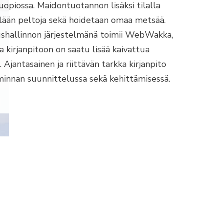
uopiossa. Maidontuotannon lisäksi tilalla
llään peltoja sekä hoidetaan omaa metsää.
ushallinnon järjestelmänä toimii WebWakka,
a kirjanpitoon on saatu lisää kaivattua
 Ajantasainen ja riittävän tarkka kirjanpito
minnan suunnittelussa sekä kehittämisessä.