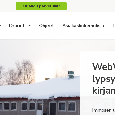
Kirjaudu palveluihin
Dronet
Ohjeet
Asiakaskokemuksia
T
WebW
lypsy
kirja
Immosen ti