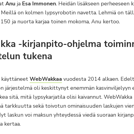
vat
Anu
ja
Esa Immonen
. Heidän lisäkseen perheeseen 
– Meillä on kolmen lypsyrobotin navetta. Lehmiä on täll
 150 ja nuorta karjaa toinen mokoma, Anu kertoo.
a -kirjanpito-ohjelma toimin
telun tukena
 käyttäneet
WebWakkaa
vuodesta 2014 alkaen. Edel
n järjestelmä oli keskittynyt enemmän kasvinviljelyyn e
kea sitä, mitä lypsykarjatila olisi kaivannut. WebWakka 
ää tarkkuutta sekä toivotun ominaisuuden laskujen vien
Nyt laskun voi maksun yhteydessä viedä suoraan kirjanp
a kertaa.