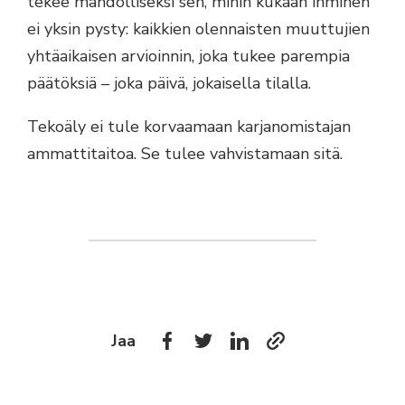
tekee mahdolliseksi sen, mihin kukaan ihminen
ei yksin pysty: kaikkien olennaisten muuttujien
yhtäaikaisen arvioinnin, joka tukee parempia
päätöksiä – joka päivä, jokaisella tilalla.
Tekoäly ei tule korvaamaan karjanomistajan
ammattitaitoa. Se tulee vahvistamaan sitä.
Jaa