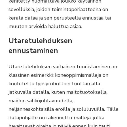
kehitetty huomattava joukko käytännön
sovelluksia, joiden toimintaperiaatteena on
kerätä dataa ja sen perusteella ennustaa tai
muuten arvioida haluttua asiaa.
Utaretulehduksen
ennustaminen
Utaretulehduksen varhainen tunnistaminen on
klassinen esimerkki: koneoppimismalleja on
koulutettu lypsyrobottien tuottamalla
jatkuvalla datalla, kuten maitotuotoksella,
maidon sähköjohtavuudella,
neljänneskohtaisilla eroilla ja soluluvuilla. Tälle
datapohjalle on rakennettu malleja, jotka
havaitsevat oireita jo päiviä ennen kuin tauti