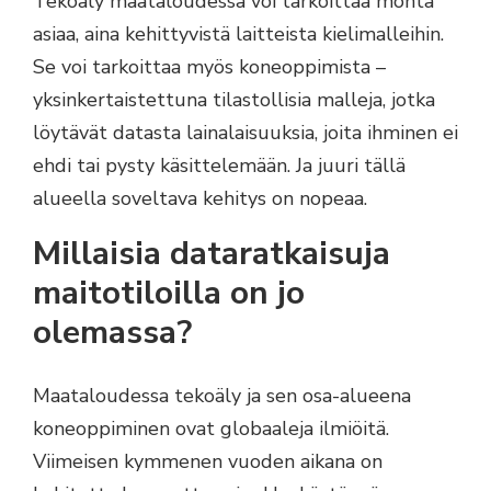
Tekoäly maataloudessa voi tarkoittaa monta
asiaa, aina kehittyvistä laitteista kielimalleihin.
Se voi tarkoittaa myös koneoppimista –
yksinkertaistettuna tilastollisia malleja, jotka
löytävät datasta lainalaisuuksia, joita ihminen ei
ehdi tai pysty käsittelemään. Ja juuri tällä
alueella soveltava kehitys on nopeaa.
Millaisia dataratkaisuja
maitotiloilla on jo
olemassa?
Maataloudessa tekoäly ja sen osa-alueena
koneoppiminen ovat globaaleja ilmiöitä.
Viimeisen kymmenen vuoden aikana on