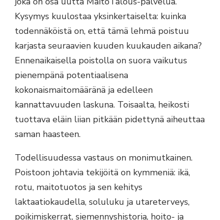
joka on osa uutta MaitoTalous-palvelua.
Kysymys kuulostaa yksinkertaiselta: kuinka
todennäköistä on, että tämä lehmä poistuu
karjasta seuraavien kuuden kuukauden aikana?
Ennenaikaisella poistolla on suora vaikutus
pienempänä potentiaalisena
kokonaismaitomääränä ja edelleen
kannattavuuden laskuna. Toisaalta, heikosti
tuottava eläin liian pitkään pidettynä aiheuttaa
saman haasteen.
Todellisuudessa vastaus on monimutkainen.
Poistoon johtavia tekijöitä on kymmeniä: ikä,
rotu, maitotuotos ja sen kehitys
laktaatiokaudella, soluluku ja utareterveys,
poikimiskerrat, siemennyshistoria, hoito- ja