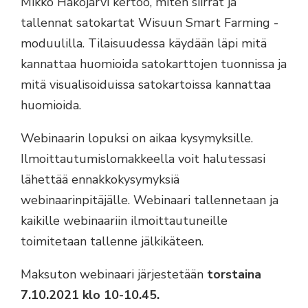
Mikko Hakojärvi kertoo, miten siirrät ja
tallennat satokartat Wisuun Smart Farming -
moduulilla. Tilaisuudessa käydään läpi mitä
kannattaa huomioida satokarttojen tuonnissa ja
mitä visualisoiduissa satokartoissa kannattaa
huomioida.
Webinaarin lopuksi on aikaa kysymyksille.
Ilmoittautumislomakkeella voit halutessasi
lähettää ennakkokysymyksiä
webinaarinpitäjälle. Webinaari tallennetaan ja
kaikille webinaariin ilmoittautuneille
toimitetaan tallenne jälkikäteen.
Maksuton webinaari järjestetään
torstaina
7.10.2021 klo 10-10.45.