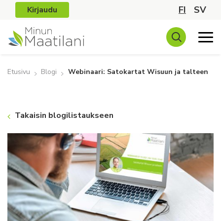
FI
SV
Kirjaudu
Etusivu
Blogi
Webinaari: Satokartat Wisuun ja talteen
Takaisin blogilistaukseen