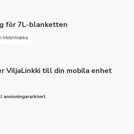
g för 7L-blanketten
h MobiWakka
 ViljaLinkki till din mobila enhet
ll anvisningararkivet