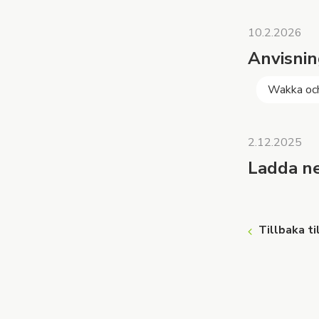
10.2.2026
Anvisnin
Wakka oc
2.12.2025
Ladda ner
Tillbaka ti