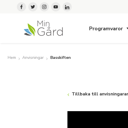
Programvaror
Hem
Anvisningar
Basskiften
Tillbaka till anvisningara