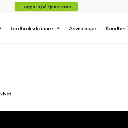
Logga in på tjänsterna
Jordbruksdrönare
Anvisningar
Kundberä
rkivet