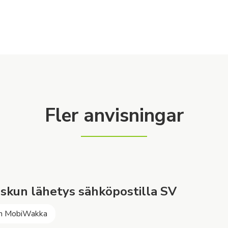
Fler anvisningar
skun lähetys sähköpostilla SV
h MobiWakka