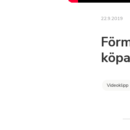
22.9.2019
Förm
köpa
Videoklipp