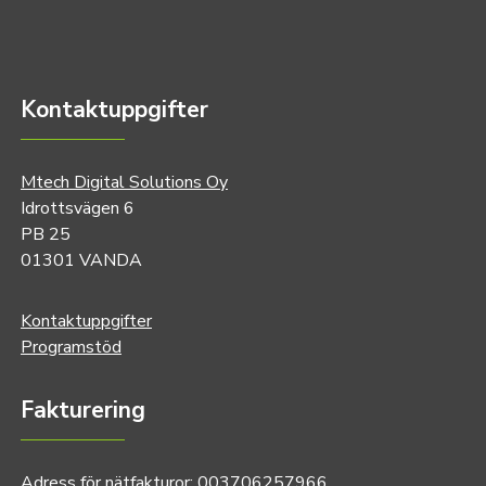
Kontaktuppgifter
Mtech Digital Solutions Oy
Idrottsvägen 6
PB 25
01301 VANDA
Kontaktuppgifter
Programstöd
Fakturering
Adress för nätfakturor: 003706257966