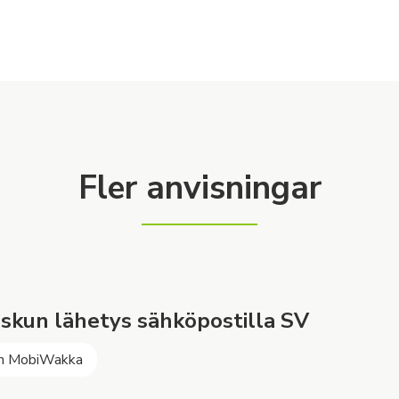
Fler anvisningar
skun lähetys sähköpostilla SV
h MobiWakka