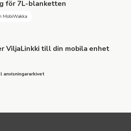
g för 7L-blanketten
h MobiWakka
 ViljaLinkki till din mobila enhet
ll anvisningararkivet