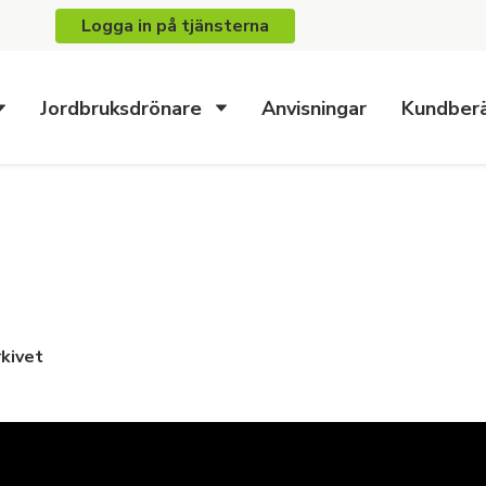
Logga in på tjänsterna
Jordbruksdrönare
Anvisningar
Kundberä
rkivet