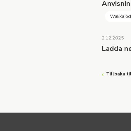
Anvisnin
Wakka oc
2.12.2025
Ladda ner
Tillbaka ti