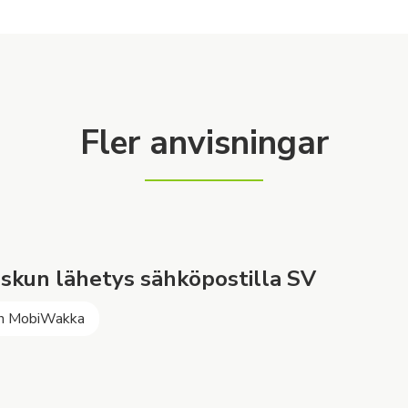
Fler anvisningar
skun lähetys sähköpostilla SV
h MobiWakka