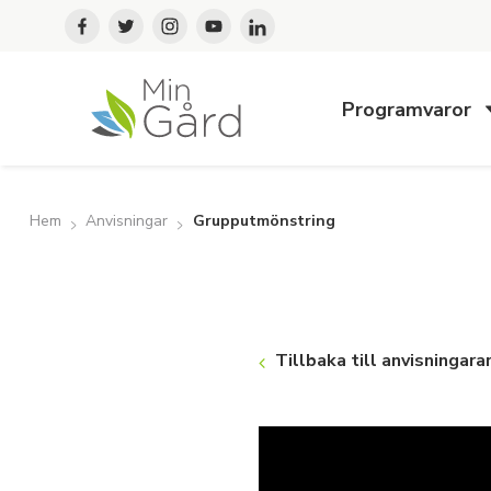
Programvaror
Hem
Anvisningar
Grupputmönstring
Tillbaka till anvisningara