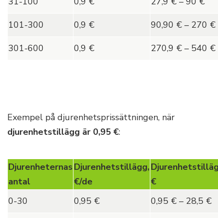
31-100
0,9 €
27,9 € – 90 €
101-300
0,9 €
90,90 € – 270 €
301-600
0,9 €
270,9 € – 540 €
Exempel på djurenhetsprissättningen, när
djurenhetstillägg är 0,95
€
:
Djurenheternas
Djurenhetstillägg,
Djurenhetstilläg
antal
€/de
€
0-30
0,95 €
0,95 € – 28,5 €