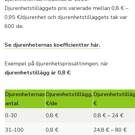
Djurenhetstilläggets pris varierade mellan 0,8 € –
0,95 €/djurenhet och djurenhetstilläggets tak var
600 de.
Se djurenheternas koefficientter här.
Exempel på djurenhetsprissättningen, när
djurenhetstillägg är 0,8 €
:
Djurenheternas
Djurenhetstillägg,
Djurenhetstilläg
antal
€/de
€
0-30
0,8 €
0,8 € – 24 €
31-100
0,8 €
24,8 € – 80 €