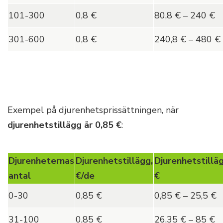
101-300
0,8 €
80,8 € – 240 €
301-600
0,8 €
240,8 € – 480 €
Exempel på djurenhetsprissättningen, när
djurenhetstillägg är 0,8
5 €
:
Djurenheternas
Djurenhetstillägg,
Djurenhetstilläg
antal
€/de
€
0-30
0,85 €
0,85 € – 25,5 €
31-100
0,85 €
26,35 € – 85 €