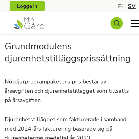
FI
SV
Logga in
Grundmodulens
djurenhetstilläggsprissättning
Nötdjurprogrampaketens pris består av
årsavgiften och djurenhetstillägget som tillsätts
på årsavgiften.
Djurenhetstillägget som fakturerade i samband
med 2024-års fakturering baserade sig på
djurenheternas medeltal år 2023.