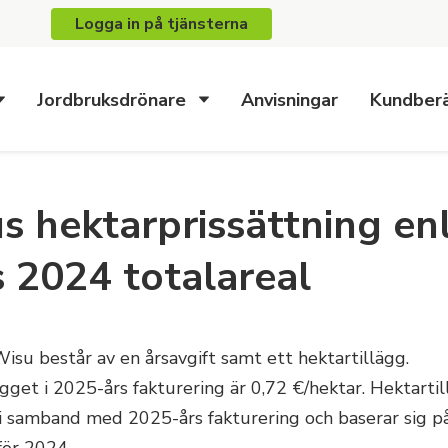
Logga in på tjänsterna
Jordbruksdrönare
Anvisningar
Kundberä
s hektarprissättning enl
s 2024 totalareal
Wisu består av en årsavgift samt ett hektartillägg.
gget i 2025-års fakturering är 0,72 €/hektar. Hektarti
 i samband med 2025-års fakturering och baserar sig på