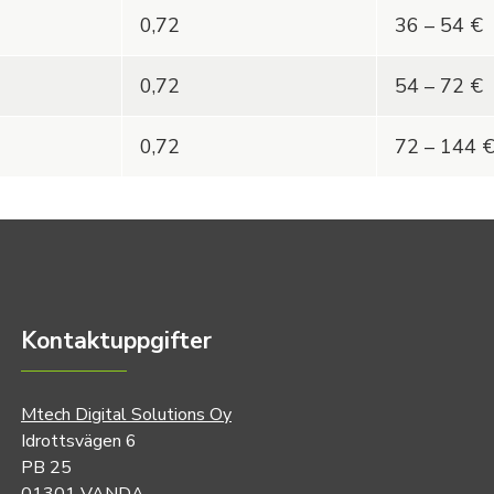
0,72
36 – 54 €
0,72
54 – 72 €
0,72
72 – 144 
Kontaktuppgifter
Mtech Digital Solutions Oy
Idrottsvägen 6
PB 25