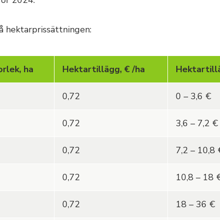
för 2024.
 hektarprissättningen:
rlek, ha
Hektartillägg, € /ha
Hektartill
0,72
0 – 3,6 €
0,72
3,6 – 7,2 €
0,72
7,2 – 10,8 
0,72
10,8 – 18 
0,72
18 – 36 €