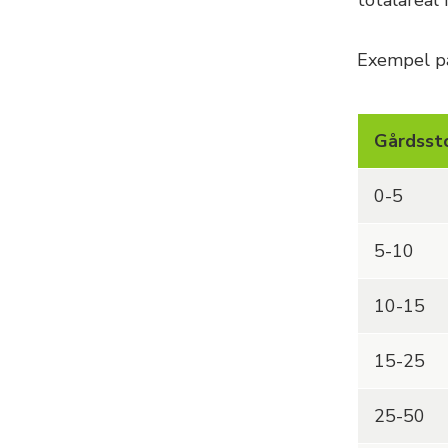
totalareal 
Exempel på
Gårdssto
0-5
5-10
10-15
15-25
25-50