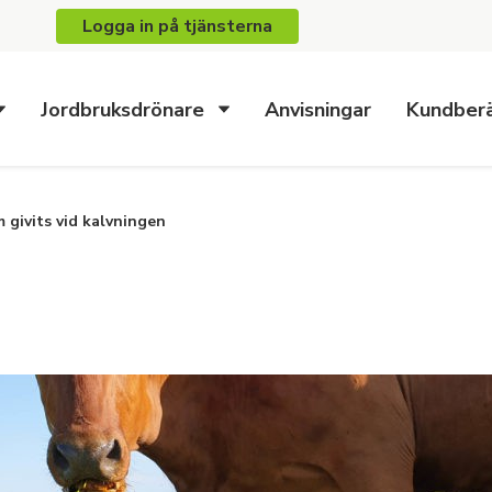
Logga in på tjänsterna
Jordbruksdrönare
Anvisningar
Kundberä
 givits vid kalvningen