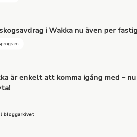
 skogsavdrag i Wakka nu även per fasti
sprogram
a är enkelt att komma igång med – nu 
yta!
ll bloggarkivet