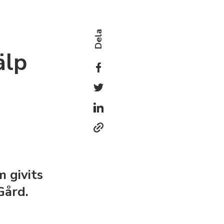
Dela
älp
 givits
Gård.