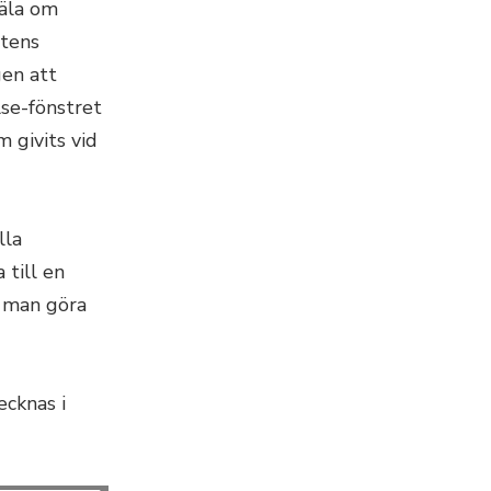
äla om
etens
gen att
lse-fönstret
 givits vid
lla
till en
n man göra
ecknas i