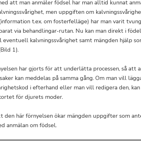
ed att man anmäler födsel har man alltid kunnat anm
alvningssvårighet, men uppgiften om kalvningssvårigh
information t.ex. om fosterfelläge) har man varit tvun
arat via behandlingar-rutan. Nu kan man direkt i föde
l eventuell kalvningssvårighet samt mängden hjälp som
Bild 1).
yelsen har gjorts för att underlätta processen, så att a
saker kan meddelas på samma gång. Om man vill lägga 
righetskod i efterhand eller man vill redigera den, ka
kortet för djurets moder.
tt den här förnyelsen ökar mängden uppgifter som ant
d anmälan om födsel.