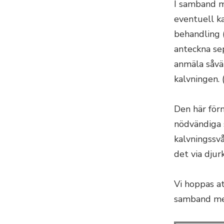
I samband m
eventuell k
behandling (
anteckna sep
anmäla såvä
kalvningen. (
Den här förn
nödvändiga 
kalvningssvå
det via djur
Vi hoppas a
samband me