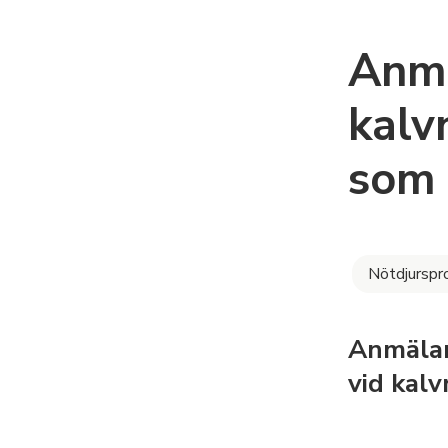
Anm
kalv
som 
Nötdjurspr
Anmälan
vid kalv