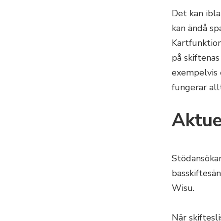
Det kan ibla
kan ändå sp
Kartfunktion
på skiftenas
exempelvis 
fungerar al
Aktue
Stödansökan
basskiftesän
Wisu.
När skiftesl