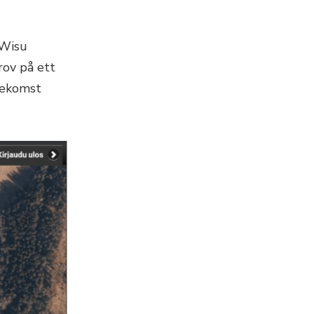
iWisu
rov på ett
örekomst