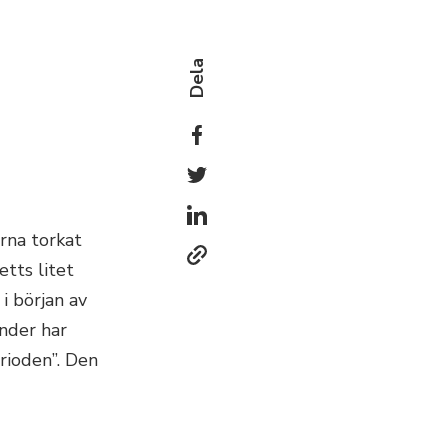
Dela
arna torkat
tts litet
i början av
nder har
rioden”. Den