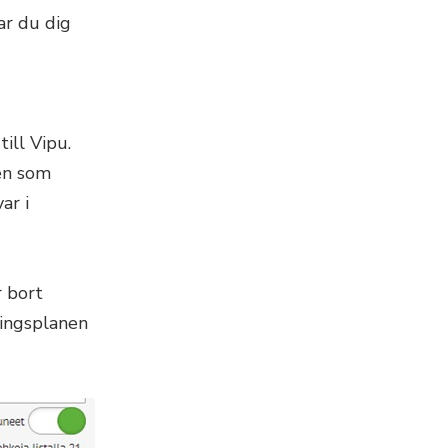
ar du dig
ill Vipu.
en som
ar i
r bort
dlingsplanen