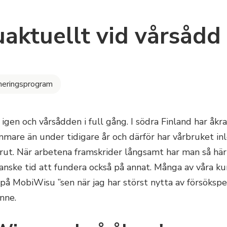
aktuellt vid vårsådd
neringsprogram
 igen och vårsådden i full gång. I södra Finland har åkr
are än under tidigare år och därför har vårbruket inle
rut. När arbetena framskrider långsamt har man så här 
anske tid att fundera också på annat. Många av våra ku
på MobiWisu ”sen när jag har störst nytta av försökspe
inne.