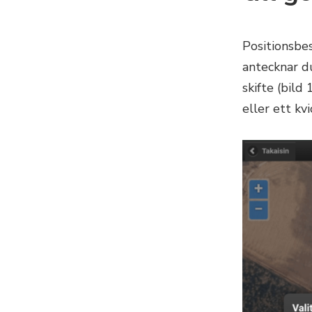
Positionsbe
antecknar d
skifte (bild
eller ett k