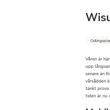
Wisu
Odlingspla
Våren är här
upp långsamm
senare än fö
vårsådden k
tänkt prova 
tiden är nu 