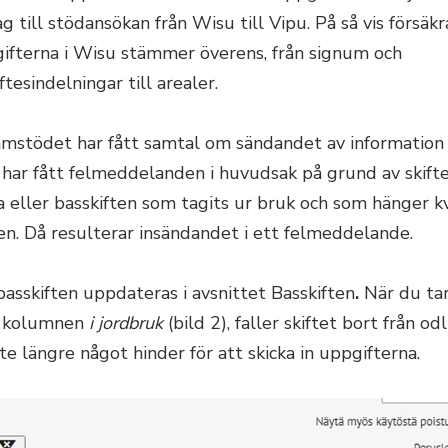
 till stödansökan från Wisu till Vipu. På så vis försäkr
ifterna i Wisu stämmer överens, från signum och
ftesindelningar till arealer.
amstödet har fått samtal om sändandet av information t
har fått felmeddelanden i huvudsak på grund av skift
 eller basskiften som tagits ur bruk och som hänger kv
en. Då resulterar insändandet i ett felmeddelande.
basskiften uppdateras i avsnittet Basskiften
.
När du ta
n kolumnen
i jordbruk
(bild 2), faller skiftet bort från o
te längre något hinder för att skicka in uppgifterna.