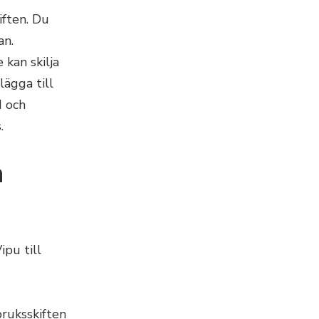
iften. Du
an.
 kan skilja
lägga till
d och
.
n
pu till
bruksskiften