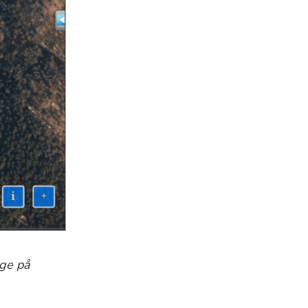
äge på