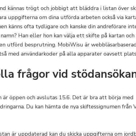
nd kännas trögt och jobbigt att bläddra i listan över sk
ara uppgifterna om dina utförda arbeten också via kart
en känns ofta tydligare och kanske din andreförare inte
 namn? Han eller hon kan välja ett skifte på kartan och 
en utförd besprutning. MobiWisu är webbläsarbasera
ltså med användarkoder på alla apparater oavsett plats
lla frågor vid stödansöka
 är öppen och avslutas 15.6. Det är bra att börja med
dringarna. Du kan hämta de nya skiftessignumen från Vi
istan är uppdaterad kan du skicka uppgifterna om jord