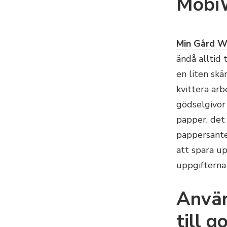
MobiW
Min Gård W
ändå alltid 
en liten sk
kvittera ar
gödselgivor 
papper, det 
pappersante
att spara u
uppgifterna 
Använ
till 