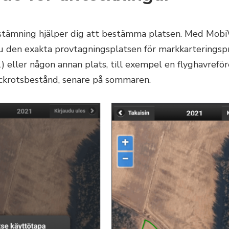
stämning hjälper dig att bestämma platsen. Med Mob
u den exakta provtagningsplatsen för markkarteringsp
 1) eller någon annan plats, till exempel en flyghavref
vickrotsbestånd, senare på sommaren.