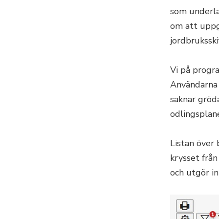
som underlag
om att uppg
jordbruksski
Vi på progr
Användarna 
saknar gröda
odlingsplan
Listan över 
krysset frå
och utgör in