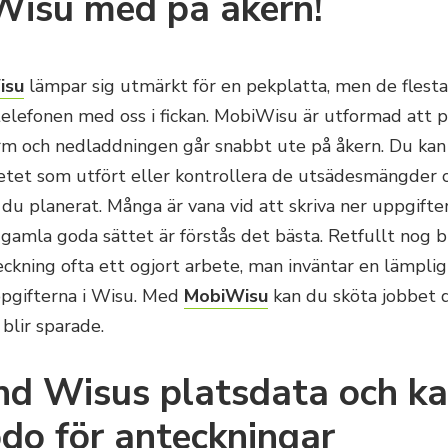
isu med på åkern!
isu
lämpar sig utmärkt för en pekplatta, men de flesta
telefonen med oss i fickan. MobiWisu är utformad att p
ärm och nedladdningen går snabbt ute på åkern. Du kan
betet som utfört eller kontrollera de utsädesmängder 
du planerat. Många är vana vid att skriva ner uppgifte
gamla goda sättet är förstås det bästa. Retfullt nog b
ckning ofta ett ogjort arbete, man inväntar en lämpli
ppgifterna i Wisu. Med
MobiWisu
kan du sköta jobbet d
blir sparade.
d Wisus platsdata och ka
godo för anteckningar