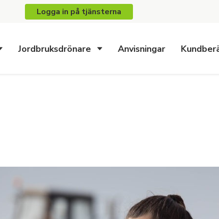
Logga in på tjänsterna
Jordbruksdrönare
Anvisningar
Kundberä