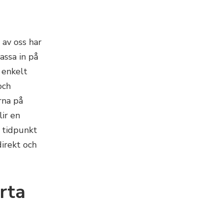
 av oss har
assa in på
 enkelt
och
rna på
lir en
g tidpunkt
irekt och
rta