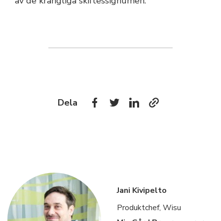
av de krångliga skiftessignumen.
Dela
Jani Kivipelto
Produktchef, Wisu