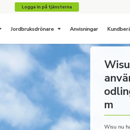
Logga in på tjänsterna
Jordbruksdrönare
Anvisningar
Kundberä
Wisu 
anvä
odli
m
Wisu nu ha