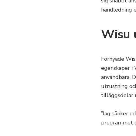
sig snabbt an
handledning e
Wisu 
Förnyade Wisu
egenskaper i 
användbara. 
utrustning oc
tilläggsdelar
”Jag tänker o
programmet oc