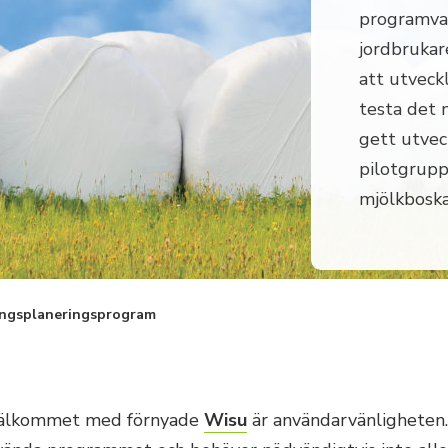
programvar
jordbrukar
att utveck
testa det 
gett utveck
pilotgrupp
mjölkboska
lingsplaneringsprogram
välkommet med förnyade
Wisu
är användarvänligheten.