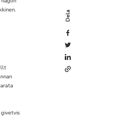
s någon
kinen.
Dela
llt
annan
parata
givetvis