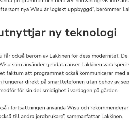
vända programmet och behöver nödvändigtvis inte all
ftersom nya Wisu är logiskt uppbyggd”, berömmer Lak
utnyttjar ny teknologi
 får också beröm av Lakkinen för dess modernitet. De
Wisu som använder geodata anser Lakkinen vara specie
Det faktum att programmet också kommunicerar med 
h fungerar direkt på smarttelefonen utan behov av se
 medför för sin del smidighet i vardagen på gården.
ckså i fortsättningen använda Wisu och rekommenderar 
kså till andra jordbrukare”, sammanfattar Lakkinen.